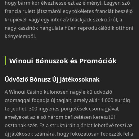
hogy bármikor élvezhesse ezt az élményt. Legyen szó
francia rulett játszmáról egy tökéletes franciát beszélő
krupiével, vagy egy intenzív blackjack szekcióról, a
nagy kaszinók hangulata hűen reprodukálódik otthoni
kényelemből.
Winoui Bónuszok és Promóciók
Üdvözlő Bónusz Új Játékosoknak
A Winoui Casino különösen nagylelkű üdvözlő
csomaggal fogadja új tagjait, amely akár 1 000 euróig
terjedhet, 300 ingyenes pörgetések csomagjával,
amelyeket az első három befizetésen keresztül
osztanak szét. Ez a struktúrált ajánlat lehetővé teszi az
új játékosok számára, hogy fokozatosan fedezzék fel a