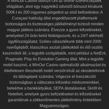
A WinOui Casino üdvözli Önt az online szerencsejáték
világában, ahol egy nagylelkű üdvözlő bónuszt kínálunk
500€-t és 200 ingyenes pörgetést az első befizetéskor. A
Curaçaoi hatóság által engedélyezett platformunk
biztonságos és tisztességes játékélményt biztosít minden
magyar játékos számára. Élvezze a gyors kifizetéseket,
amelyeket 24 órán belül feldolgozunk, és a 24/7 elérhető
ügyfélszolgálatot. Széles választékunk több mint 2000
nyerőgépből, klasszikus asztali játékokból és élő osztós
kaszinóból áll, a legjobb szolgáltatók, mint például a NetEnt,
Pragmatic Play és Evolution Gaming által. Mint a legjobb
mobil kaszinó, a WinOui Casino optimalizált alkalmazást és
tökéletesen illeszkedő mobil verziót kínál az okostelefonok
és táblagépek számára. Végezze el tranzakcióit
biztonságban a változatos kifizetési módszereinkkel,
beleértve a bankkártyákat, SEPA átutalásokat, Skrillt és
Netellert, amelyek gyors befizetéseket és kifizetéseket
garantálnak a zökkenőmentes játékélmény érdekében
Magyarországon.