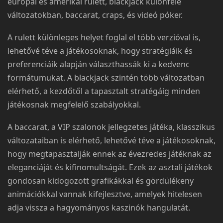
európai és amerikai rulett, blackjack különféle
változatokban, baccarat, craps, és videó póker.
A rulett különleges helyet foglal el több verzióval is,
lehetővé téve a játékosoknak, hogy stratégiáik és
preferenciáik alapján választhassák ki a kedvenc
formátumukat. A blackjack szintén több változatban
elérhető, a kezdőtől a tapasztalt stratégáig minden
játékosnak megfelelő szabályokkal.
A baccarat, a VIP szalonok jellegzetes játéka, klasszikus
változataiban is elérhető, lehetővé téve a játékosoknak,
hogy megtapasztalják ennek az évezredes játéknak az
eleganciáját és kifinomultságát. Ezek az asztali játékok
gondosan kidogozott grafikákkal és gördülékeny
animációkkal vannak kifejlesztve, amelyek hitelesen
adja vissza a hagyományos kaszinók hangulatát.