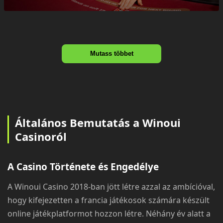
Mutass többet
Általános Bemutatás a Winoui
Casinoról
A Casino Története és Engedélye
A Winoui Casino 2018-ban jött létre azzal az ambícióval,
hogy kifejezetten a francia játékosok számára készült
online játékplatformot hozzon létre. Néhány év alatt a