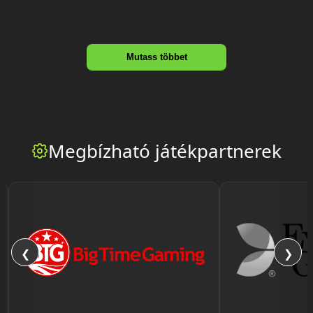
Mutass többet
Megbízható játékpartnerek
❮
❯