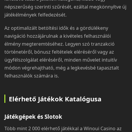
népszerűség szerinti szűrését, ezáltal megkönnyítve új
játékélmények felfedezését.
Az optimalizált betöltési idők és a gördülékeny
navigáció hozzájárulnak a kivételes felhasználói
élmény megteremtéséhez. Legyen szó tranzakció
történetéről, bónusz feltételek eléréséről vagy az
ügyfélszolgálat eléréséről, minden művelet intuitív
módon végrehajtható, még a legkevésbé tapasztalt
felhasználók számára is.
Elérhető Játékok Katalógusa
Játékgépek és Slotok
Több mint 2 000 elérhető játékkal a Winoui Casino az