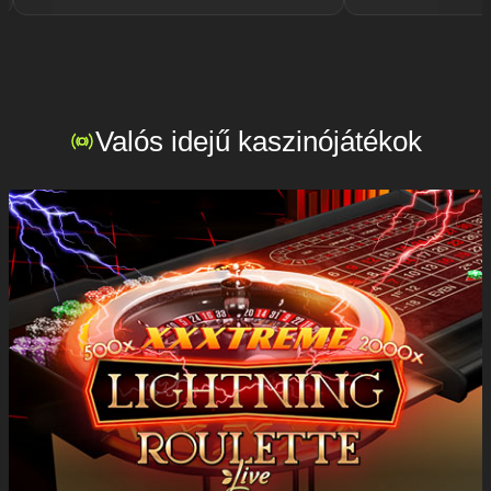
Valós idejű kaszinójátékok