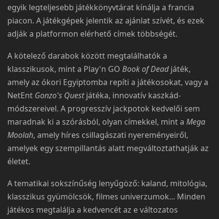
egyik legteljesebb játékkönyvtárat kínálja a francia
piacon. A játékgépek jelentik az ajánlat szívét, és ezek
adják a platformon elérhető címek többségét.
A kötelező darabok között megtalálhatók a
klasszikusok, mint a Play'n GO
Book of Dead
játék,
amely az ókori Egyiptomba repíti a játékosokat, vagy a
NetEnt
Gonzo's Quest
játéka, innovatív kaszkád-
módszereivel. A progresszív jackpotok kedvelői sem
maradnak ki a szórásból, olyan címekkel, mint a
Mega
Moolah
, amely híres csillagászati nyereményeiről,
amelyek egy szempillantás alatt megváltoztathatják az
életet.
A tematikai sokszínűség lenyűgöző: kaland, mitológia,
klasszikus gyümölcsök, filmes univerzumok... Minden
játékos megtalálja a kedvencét az e változatos